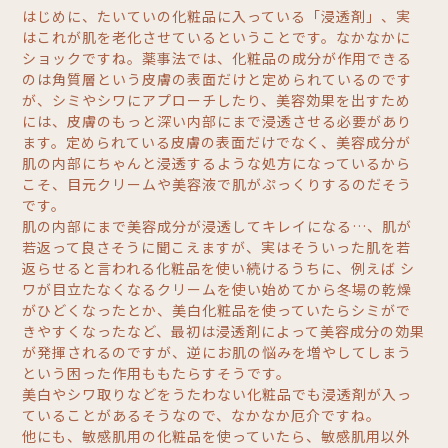
はじめに、たいていの化粧品に入っている「浸透剤」、実
はこれが肌を老化させているということです。なかなかに
ショックですね。薬事法では、化粧品の成分が作用できる
のは角質層という皮膚の表面だけと定められているのです
が、シミやシワにアプローチしたり、美容効果を出すため
には、皮膚のもっと深い内部にまで浸透させる必要があり
ます。定められている皮膚の表面だけでなく、美容成分が
肌の内部にちゃんと浸透するような処方になっているから
こそ、目元クリームや美容液で肌がぷっくりするのだそう
です。
肌の内部にまで美容成分が浸透してキレイになる…、肌が
若返って良さそうに聞こえますが、実はそういった肌を若
返らせると言われる化粧品を使い続けるうちに、例えば シ
ワが目立たなくなるクリームを使い始めてから冬場の乾燥
がひどくなったとか、美白化粧品を使っていたらシミがで
きやすくなったなど、最初は浸透剤によって美容成分の効果
が発揮されるのですが、逆にお肌の悩みを増やしてしまう
という困った作用ももたらすそうです。
美白やシワ取りなどをうたわない化粧品でも浸透剤が入っ
ていることがあるそうなので、なかなか厄介ですね。
他にも、敏感肌用の化粧品を使っていたら、敏感肌用以外