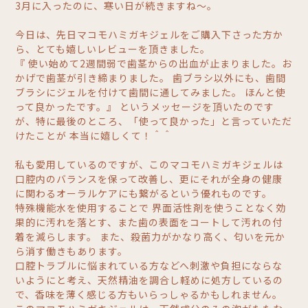
3月に入ったのに、寒い日が続きますね～。
今日は、先日マコモハミガキジェルをご購入下さった方か
ら、とても嬉しいレビューを頂きました。
『 使い始めて2週間弱で歯茎からの出血が止まりました。お
かげで歯茎が引き締まりました。 歯ブラシ以外にも、歯間
ブラシにジェルを付けて歯間に通してみました。 ほんと使
って良かったです。』 というメッセージを頂いたのです
が、特に最後のところ、「使って良かった」と言っていただ
けたことが 本当に嬉しくて！＾＾
私も愛用しているのですが、このマコモハミガキジェルは
口腔内のバランスを保って改善し、更にそれが全身の健康
に関わるオーラルケアにも繋がるという優れものです。
特殊機能水を使用することで 界面活性剤を使うことなく効
果的に汚れを落とす、また歯の表面をコートして汚れの付
着を減らします。 また、殺菌力がかなり高く、匂いを元か
ら消す働きもあります。
口腔トラブルに悩まれている方などへ刺激や負担にならな
いようにと考え、天然精油を調合し軽めに処方しているの
で、香味を薄く感じる方もいらっしゃるかもしれません。