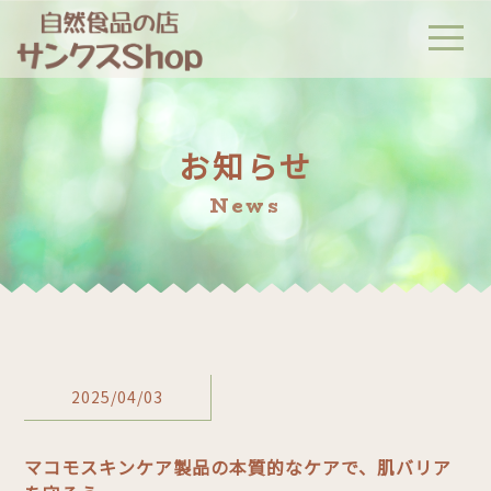
t
o
g
g
l
e
n
a
お知らせ
v
i
g
News
a
t
i
o
n
2025/04/03
マコモスキンケア製品の本質的なケアで、肌バリア