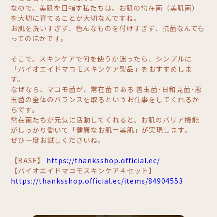
なので、美肌を目指す私たちは、お肌の常在菌（美肌菌）
を大切に育てることが大切なんですね。
お肌を洗いすぎず、色んなものを付けすぎず、抗菌なんても
ってのほかです。
そこで、スキンケアで何を使うか迷ったら、シンプルに
「バイオエイドマコモスキンケア製品」をおすすめしま
す。
なぜなら、マコモ菌が、常在菌である 善玉菌･日和見菌･悪
玉菌の全体のバランスを取るというお仕事をしてくれるか
らです。
常在菌たちが元気に活動してくれると、お肌のバリア機能
がしっかり働いて「健康なお肌＝美肌」が実現します。
ぜひ一度お試しくださいね。
【BASE】
https://thanksshop.official.ec/
【バイオエイドマコモスキンケア４セット】
https://thanksshop.official.ec/items/84904553