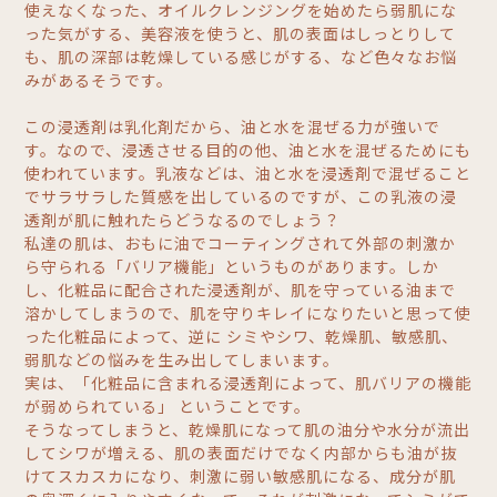
使えなくなった、オイルクレンジングを始めたら弱肌にな
った気がする、美容液を使うと、肌の表面はしっとりして
も、肌の深部は乾燥している感じがする、など色々なお悩
みがあるそうです。
この浸透剤は乳化剤だから、油と水を混ぜる力が強いで
す。なので、浸透させる目的の他、油と水を混ぜるためにも
使われています。乳液などは、油と水を浸透剤で混ぜること
でサラサラした質感を出しているのですが、この乳液の浸
透剤が肌に触れたらどうなるのでしょう？
私達の肌は、おもに油でコーティングされて外部の刺激か
ら守られる「バリア機能」というものがあります。しか
し、化粧品に配合された浸透剤が、肌を守っている油まで
溶かしてしまうので、肌を守りキレイになりたいと思って使
った化粧品によって、逆に シミやシワ、乾燥肌、敏感肌、
弱肌などの悩みを生み出してしまいます。
実は、「化粧品に含まれる浸透剤によって、肌バリアの機能
が弱められている」 ということです。
そうなってしまうと、乾燥肌になって肌の油分や水分が流出
してシワが増える、肌の表面だけでなく内部からも油が抜
けてスカスカになり、刺激に弱い敏感肌になる、成分が肌