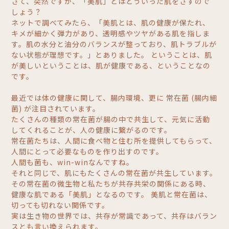
さて、突然ですが、「美肌」とはどういった肌をさすので
しょう？
ネットで調べてみたら、「美肌とは、肌の健康が保たれ、
キメが細かく弾力があり、透明感やツヤがある肌を指しま
す。肌の水分と油分のバランスが整っており、肌トラブルが
ない状態が理想です。」とありました。 ということは、肌
が美しいということは、肌が健康である、ということなの
です。
最近では体の健康に関して、腸内環境、更に 常在菌 (腸内細
菌) が注目されています。
たくさんの種類の常在菌が腸の中で共生して、元気に活動
してくれることが、人の健康に繋がるのです。
常在菌たちは、人間に食べ物と住む所を提供してもらって、
人間にとって必要なものを作り出すのです。
人間も菌も、win-winなんですね。
それと同じで、肌にもたくさんの常在菌が共生しています。
その常在菌の微生物と私たちが共存共栄の関係にある時、
健康な肌である「美肌」となるのです。 美肌と常在菌は、
切っても切れない関係です。
実は生き物の世界では、共存が常識であって、共存はバラン
スとも言い換えられます。